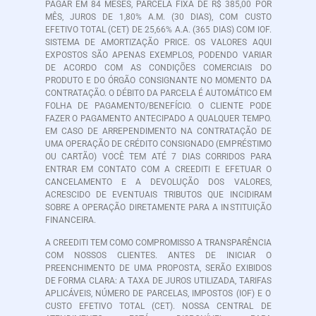
PAGAR EM 84 MESES, PARCELA FIXA DE R$ 385,00 POR
MÊS, JUROS DE 1,80% A.M. (30 DIAS), COM CUSTO
EFETIVO TOTAL (CET) DE 25,66% A.A. (365 DIAS) COM IOF.
SISTEMA DE AMORTIZAÇÃO PRICE. OS VALORES AQUI
EXPOSTOS SÃO APENAS EXEMPLOS, PODENDO VARIAR
DE ACORDO COM AS CONDIÇÕES COMERCIAIS DO
PRODUTO E DO ÓRGÃO CONSIGNANTE NO MOMENTO DA
CONTRATAÇÃO. O DÉBITO DA PARCELA É AUTOMÁTICO EM
FOLHA DE PAGAMENTO/BENEFÍCIO. O CLIENTE PODE
FAZER O PAGAMENTO ANTECIPADO A QUALQUER TEMPO.
EM CASO DE ARREPENDIMENTO NA CONTRATAÇÃO DE
UMA OPERAÇÃO DE CRÉDITO CONSIGNADO (EMPRÉSTIMO
OU CARTÃO) VOCÊ TEM ATÉ 7 DIAS CORRIDOS PARA
ENTRAR EM CONTATO COM A CREEDITI E EFETUAR O
CANCELAMENTO E A DEVOLUÇÃO DOS VALORES,
ACRESCIDO DE EVENTUAIS TRIBUTOS QUE INCIDIRAM
SOBRE A OPERAÇÃO DIRETAMENTE PARA A INSTITUIÇÃO
FINANCEIRA.
A CREEDITI TEM COMO COMPROMISSO A TRANSPARÊNCIA
COM NOSSOS CLIENTES. ANTES DE INICIAR O
PREENCHIMENTO DE UMA PROPOSTA, SERÃO EXIBIDOS
DE FORMA CLARA: A TAXA DE JUROS UTILIZADA, TARIFAS
APLICÁVEIS, NÚMERO DE PARCELAS, IMPOSTOS (IOF) E O
CUSTO EFETIVO TOTAL (CET). NOSSA CENTRAL DE