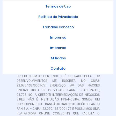
Termos de Uso
Política de Privacidade
Trabalhe conosco
Imprensa
Imprensa
Afiliados
Contato
CREEDITI.COM.BR PERTENCE E É OPERADO PELA JHR
DESENVOLVIMENTOS ME INSCRITA NO CNPJ:
22.070.133/0001-77, ENDEREÇO: AV DAS NACOES
UNIDAS, 18801 CJ 12 VILLAGE PARK – SAO PAULO,
04.795-100. A CREEDITI INTERMEDIAÇÕES DE NEGÓCIOS
EIRELI NÃO É INSTITUIÇÃO FINANCEIRA. SOMOS UM
CORRESPONDENTE BANCÁRIO DAS INSTITUIÇÕES: BANCO
PAN S.A. – CNPJ: 22.070.133/0001-77 E POSSUÍMOS UMA
PLATAFORMA ONLINE (“CREEDITI”) QUE FACILITA O