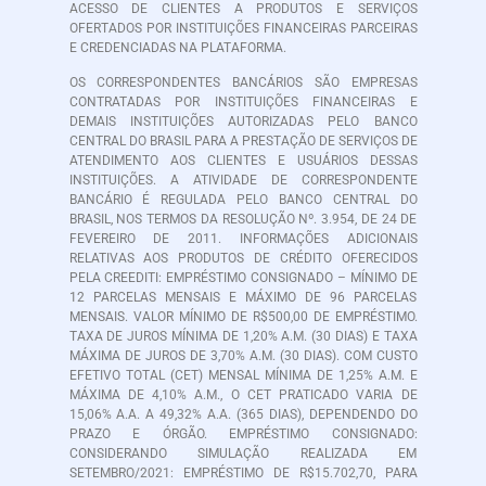
ACESSO DE CLIENTES A PRODUTOS E SERVIÇOS
OFERTADOS POR INSTITUIÇÕES FINANCEIRAS PARCEIRAS
E CREDENCIADAS NA PLATAFORMA.
OS CORRESPONDENTES BANCÁRIOS SÃO EMPRESAS
CONTRATADAS POR INSTITUIÇÕES FINANCEIRAS E
DEMAIS INSTITUIÇÕES AUTORIZADAS PELO BANCO
CENTRAL DO BRASIL PARA A PRESTAÇÃO DE SERVIÇOS DE
ATENDIMENTO AOS CLIENTES E USUÁRIOS DESSAS
INSTITUIÇÕES. A ATIVIDADE DE CORRESPONDENTE
BANCÁRIO É REGULADA PELO BANCO CENTRAL DO
BRASIL, NOS TERMOS DA RESOLUÇÃO Nº. 3.954, DE 24 DE
FEVEREIRO DE 2011. INFORMAÇÕES ADICIONAIS
RELATIVAS AOS PRODUTOS DE CRÉDITO OFERECIDOS
PELA CREEDITI: EMPRÉSTIMO CONSIGNADO – MÍNIMO DE
12 PARCELAS MENSAIS E MÁXIMO DE 96 PARCELAS
MENSAIS. VALOR MÍNIMO DE R$500,00 DE EMPRÉSTIMO.
TAXA DE JUROS MÍNIMA DE 1,20% A.M. (30 DIAS) E TAXA
MÁXIMA DE JUROS DE 3,70% A.M. (30 DIAS). COM CUSTO
EFETIVO TOTAL (CET) MENSAL MÍNIMA DE 1,25% A.M. E
MÁXIMA DE 4,10% A.M., O CET PRATICADO VARIA DE
15,06% A.A. A 49,32% A.A. (365 DIAS), DEPENDENDO DO
PRAZO E ÓRGÃO. EMPRÉSTIMO CONSIGNADO:
CONSIDERANDO SIMULAÇÃO REALIZADA EM
SETEMBRO/2021: EMPRÉSTIMO DE R$15.702,70, PARA