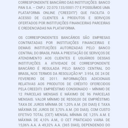
CORRESPONDENTE BANCÁRIO DAS INSTITUIÇÕES: BANCO
PAN S.A. – CNPJ: 22.070.133/0001-77 E POSSUÍMOS UMA
PLATAFORMA ONLINE (“CREEDITI”) QUE FACILITA O
ACESSO DE CLIENTES A PRODUTOS E SERVIÇOS
OFERTADOS POR INSTITUIÇÕES FINANCEIRAS PARCEIRAS
E CREDENCIADAS NA PLATAFORMA.
OS CORRESPONDENTES BANCÁRIOS SÃO EMPRESAS
CONTRATADAS POR INSTITUIÇÕES FINANCEIRAS E
DEMAIS INSTITUIÇÕES AUTORIZADAS PELO BANCO
CENTRAL DO BRASIL PARA A PRESTAÇÃO DE SERVIÇOS DE
ATENDIMENTO AOS CLIENTES E USUÁRIOS DESSAS
INSTITUIÇÕES. A ATIVIDADE DE CORRESPONDENTE
BANCÁRIO É REGULADA PELO BANCO CENTRAL DO
BRASIL, NOS TERMOS DA RESOLUÇÃO Nº. 3.954, DE 24 DE
FEVEREIRO DE 2011. INFORMAÇÕES ADICIONAIS
RELATIVAS AOS PRODUTOS DE CRÉDITO OFERECIDOS
PELA CREEDITI: EMPRÉSTIMO CONSIGNADO – MÍNIMO DE
12 PARCELAS MENSAIS E MÁXIMO DE 96 PARCELAS
MENSAIS. VALOR MÍNIMO DE R$500,00 DE EMPRÉSTIMO.
TAXA DE JUROS MÍNIMA DE 1,20% A.M. (30 DIAS) E TAXA
MÁXIMA DE JUROS DE 3,70% A.M. (30 DIAS). COM CUSTO
EFETIVO TOTAL (CET) MENSAL MÍNIMA DE 1,25% A.M. E
MÁXIMA DE 4,10% A.M., O CET PRATICADO VARIA DE
15,06% A.A. A 49,32% A.A. (365 DIAS), DEPENDENDO DO