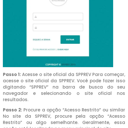
Passo 1:
Acesse o site oficial da SPPREV Para começar,
acesse o site oficial da SPPREV. Você pode fazer isso
digitando “SPPREV” na barra de busca do seu
navegador e selecionando o site oficial nos
resultados.
Passo 2:
Procure a opção “Acesso Restrito” ou similar
No site da SPPREV, procure pela opção “Acesso
Restrito” ou algo semelhante. Geralmente, essa