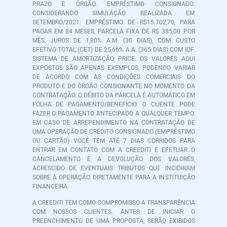
PRAZO E ÓRGÃO. EMPRÉSTIMO CONSIGNADO:
CONSIDERANDO SIMULAÇÃO REALIZADA EM
SETEMBRO/2021: EMPRÉSTIMO DE R$15.702,70, PARA
PAGAR EM 84 MESES, PARCELA FIXA DE R$ 385,00 POR
MÊS, JUROS DE 1,80% A.M. (30 DIAS), COM CUSTO
EFETIVO TOTAL (CET) DE 25,66% A.A. (365 DIAS) COM IOF.
SISTEMA DE AMORTIZAÇÃO PRICE. OS VALORES AQUI
EXPOSTOS SÃO APENAS EXEMPLOS, PODENDO VARIAR
DE ACORDO COM AS CONDIÇÕES COMERCIAIS DO
PRODUTO E DO ÓRGÃO CONSIGNANTE NO MOMENTO DA
CONTRATAÇÃO. O DÉBITO DA PARCELA É AUTOMÁTICO EM
FOLHA DE PAGAMENTO/BENEFÍCIO. O CLIENTE PODE
FAZER O PAGAMENTO ANTECIPADO A QUALQUER TEMPO.
EM CASO DE ARREPENDIMENTO NA CONTRATAÇÃO DE
UMA OPERAÇÃO DE CRÉDITO CONSIGNADO (EMPRÉSTIMO
OU CARTÃO) VOCÊ TEM ATÉ 7 DIAS CORRIDOS PARA
ENTRAR EM CONTATO COM A CREEDITI E EFETUAR O
CANCELAMENTO E A DEVOLUÇÃO DOS VALORES,
ACRESCIDO DE EVENTUAIS TRIBUTOS QUE INCIDIRAM
SOBRE A OPERAÇÃO DIRETAMENTE PARA A INSTITUIÇÃO
FINANCEIRA.
A CREEDITI TEM COMO COMPROMISSO A TRANSPARÊNCIA
COM NOSSOS CLIENTES. ANTES DE INICIAR O
PREENCHIMENTO DE UMA PROPOSTA, SERÃO EXIBIDOS