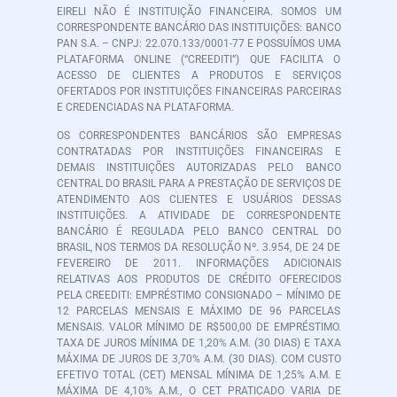
EIRELI NÃO É INSTITUIÇÃO FINANCEIRA. SOMOS UM
CORRESPONDENTE BANCÁRIO DAS INSTITUIÇÕES: BANCO
PAN S.A. – CNPJ: 22.070.133/0001-77 E POSSUÍMOS UMA
PLATAFORMA ONLINE (“CREEDITI”) QUE FACILITA O
ACESSO DE CLIENTES A PRODUTOS E SERVIÇOS
OFERTADOS POR INSTITUIÇÕES FINANCEIRAS PARCEIRAS
E CREDENCIADAS NA PLATAFORMA.
OS CORRESPONDENTES BANCÁRIOS SÃO EMPRESAS
CONTRATADAS POR INSTITUIÇÕES FINANCEIRAS E
DEMAIS INSTITUIÇÕES AUTORIZADAS PELO BANCO
CENTRAL DO BRASIL PARA A PRESTAÇÃO DE SERVIÇOS DE
ATENDIMENTO AOS CLIENTES E USUÁRIOS DESSAS
INSTITUIÇÕES. A ATIVIDADE DE CORRESPONDENTE
BANCÁRIO É REGULADA PELO BANCO CENTRAL DO
BRASIL, NOS TERMOS DA RESOLUÇÃO Nº. 3.954, DE 24 DE
FEVEREIRO DE 2011. INFORMAÇÕES ADICIONAIS
RELATIVAS AOS PRODUTOS DE CRÉDITO OFERECIDOS
PELA CREEDITI: EMPRÉSTIMO CONSIGNADO – MÍNIMO DE
12 PARCELAS MENSAIS E MÁXIMO DE 96 PARCELAS
MENSAIS. VALOR MÍNIMO DE R$500,00 DE EMPRÉSTIMO.
TAXA DE JUROS MÍNIMA DE 1,20% A.M. (30 DIAS) E TAXA
MÁXIMA DE JUROS DE 3,70% A.M. (30 DIAS). COM CUSTO
EFETIVO TOTAL (CET) MENSAL MÍNIMA DE 1,25% A.M. E
MÁXIMA DE 4,10% A.M., O CET PRATICADO VARIA DE