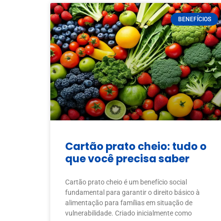
BENEFÍCIOS
Cartão prato cheio: tudo o
que você precisa saber
Cartão prato cheio é um benefício social
fundamental para garantir o direito básico à
alimentação para famílias em situação de
vulnerabilidade. Criado inicialmente como