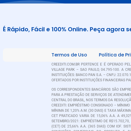
É Rápido, Fácil e 100% Online. Peça agora 
Termos de Uso
Política de P
CREEDITI.COM.BR PERTENCE E É OPERADO PEL
VILLAGE PARK – SAO PAULO, 04.795-100. A 
INSTITUIÇÕES: BANCO PAN S.A. – CNPJ: 22.070
OFERTADOS POR INSTITUIÇÕES FINANCEIRAS P
OS CORRESPONDENTES BANCÁRIOS SÃO EMPRES
PARA A PRESTAÇÃO DE SERVIÇOS DE ATENDIME
CENTRAL DO BRASIL, NOS TERMOS DA RESOLUÇÃO
CREEDITI: EMPRÉSTIMO CONSIGNADO – MÍNIMO 
MÍNIMA DE 1,20% A.M. (30 DIAS) E TAXA MÁXIMA
CET PRATICADO VARIA DE 15,06% A.A. A 49,
SETEMBRO/2021: EMPRÉSTIMO DE R$15.702,70, 
(CET) DE 25,66% A.A. (365 DIAS) COM IOF.