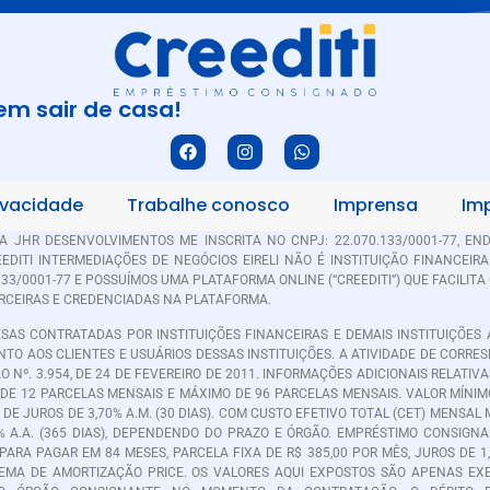
sem sair de casa!
rivacidade
Trabalhe conosco
Imprensa
Im
A JHR DESENVOLVIMENTOS ME INSCRITA NO CNPJ: 22.070.133/0001-77, EN
CREEDITI INTERMEDIAÇÕES DE NEGÓCIOS EIRELI NÃO É INSTITUIÇÃO FINANCE
.133/0001-77 E POSSUÍMOS UMA PLATAFORMA ONLINE (“CREEDITI”) QUE FACILIT
ARCEIRAS E CREDENCIADAS NA PLATAFORMA.
AS CONTRATADAS POR INSTITUIÇÕES FINANCEIRAS E DEMAIS INSTITUIÇÕES 
NTO AOS CLIENTES E USUÁRIOS DESSAS INSTITUIÇÕES. A ATIVIDADE DE CORR
 Nº. 3.954, DE 24 DE FEVEREIRO DE 2011. INFORMAÇÕES ADICIONAIS RELATI
DE 12 PARCELAS MENSAIS E MÁXIMO DE 96 PARCELAS MENSAIS. VALOR MÍNIM
 DE JUROS DE 3,70% A.M. (30 DIAS). COM CUSTO EFETIVO TOTAL (CET) MENSAL M
32% A.A. (365 DIAS), DEPENDENDO DO PRAZO E ÓRGÃO. EMPRÉSTIMO CONSIG
PARA PAGAR EM 84 MESES, PARCELA FIXA DE R$ 385,00 POR MÊS, JUROS DE 1,
 SISTEMA DE AMORTIZAÇÃO PRICE. OS VALORES AQUI EXPOSTOS SÃO APENAS 