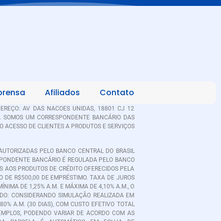
prensa
Afiliados
Contato
DEREÇO: AV DAS NACOES UNIDAS, 18801 CJ 12
IRA. SOMOS UM CORRESPONDENTE BANCÁRIO DAS
A O ACESSO DE CLIENTES A PRODUTOS E SERVIÇOS
AUTORIZADAS PELO BANCO CENTRAL DO BRASIL
ESPONDENTE BANCÁRIO É REGULADA PELO BANCO
VAS AOS PRODUTOS DE CRÉDITO OFERECIDOS PELA
O DE R$500,00 DE EMPRÉSTIMO. TAXA DE JUROS
ÍNIMA DE 1,25% A.M. E MÁXIMA DE 4,10% A.M., O
NADO: CONSIDERANDO SIMULAÇÃO REALIZADA EM
80% A.M. (30 DIAS), COM CUSTO EFETIVO TOTAL
EXEMPLOS, PODENDO VARIAR DE ACORDO COM AS